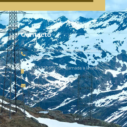
Contacto
+351 255 214 495 (llamada a la red fija
nacional)
+351 926 576 757 (llamada a la red
móvil nacional)
info@elementum.pt