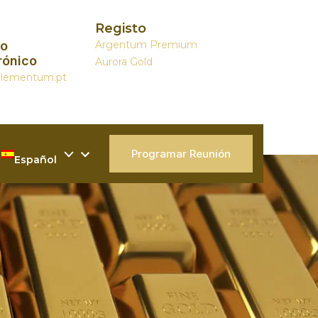
Registo
eo
Argentum Premium
rónico
Aurora Gold
elementum.pt
Programar Reunión
Español