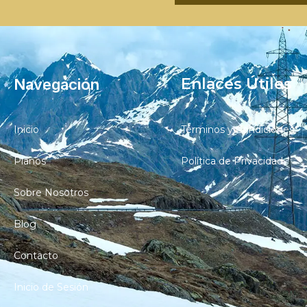
Enlaces Útiles
Navegación
Inicio
Términos y Condiciones
Planos
Política de Privacidad
Sobre Nosotros
Blog
Contacto
Inicio de Sesión