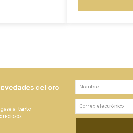
novedades del oro
ngase al tanto
preciosos.