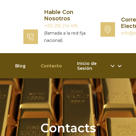
Hable Con
Nosotros
Corr
Elect
+351 255 214 495
(llamada a la red fija
info@
nacional)
Inicio de
Blog
Contacto
Sesión
Contacts