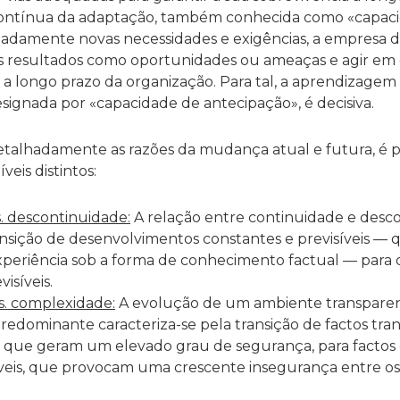
ntínua da adaptação, também conhecida como «capaci
padamente novas necessidades e exigências, a empresa d
 os resultados como oportunidades ou ameaças e agir em
r a longo prazo da organização. Para tal, a aprendizagem
gnada por «capacidade de antecipação», é decisiva.
etalhadamente as razões da mudança atual e futura, é pos
veis distintos:
. descontinuidade:
A relação entre continuidade e desc
ransição de desenvolvimentos constantes e previsíveis —
xperiência sob a forma de conhecimento factual — para
visíveis.
s. complexidade:
A evolução de um ambiente transpare
edominante caracteriza-se pela transição de factos tra
 que geram um elevado grau de segurança, para factos 
eis, que provocam uma crescente insegurança entre os