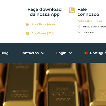
Faça download
Fale
da nossa App
connosco
+351 255 214 495
PlayStore (Android)
(Chamada para rede
fixa nacional)
AppStore (IOS)
Blog
Contactos
Login
Portugu