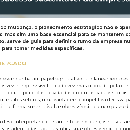
a mudança, o planeamento estratégico não é ape
as, mas sim uma base essencial para se manterem c
to, serve de guia para definir o rumo da empresa 
e para tomar medidas específicas.
MERCADO
 desempenha um papel significativo no planeamento estr
s vezes imprevisível — cada vez mais marcado pela con
cnologia e por ciclos de vida dos produtos cada vez mais 
 em muitos setores, uma vantagem competitiva decisiva p
tir de forma sustentável a sobrevivência a longo prazo d
a deve interpretar corretamente as mudanças no seu am
 vias adequadas para garantir a sua sobrevivência a long