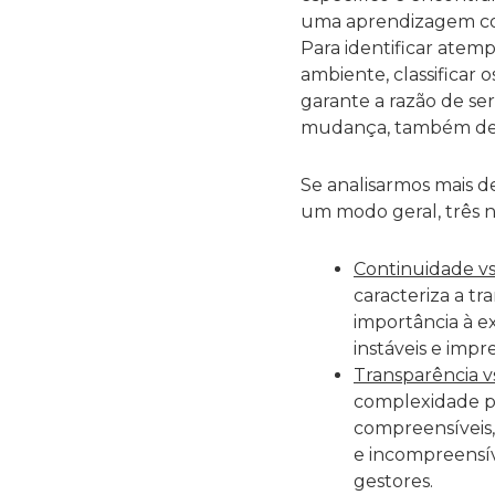
uma aprendizagem co
Para identificar atem
ambiente, classificar
garante a razão de se
mudança, também desi
Se analisarmos mais d
um modo geral, três ní
Continuidade vs
caracteriza a t
importância à e
instáveis e impre
Transparência v
complexidade pr
compreensíveis,
e incompreensív
gestores.