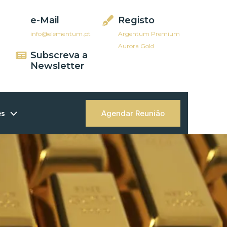
e-Mail
Registo
info@elementum.pt
Argentum Premium
Aurora Gold
Subscreva a
Newsletter
Agendar Reunião
ês