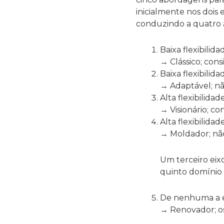
inicialmente nos dois 
conduzindo a quatro 
Baixa flexibilida
→ Clássico; cons
Baixa flexibilida
→ Adaptável; nã
Alta flexibilidad
→ Visionário; co
Alta flexibilidad
→ Moldador; não
Um terceiro eix
quinto domínio 
De nenhuma a e
→ Renovador; os