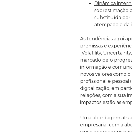
Dinâmica interna
sobrestimação d
substituída po
atempada e da 
As tendências aqui ap
premissas e experiên
(Volatility, Uncertain
marcado pelo progress
informação e comunicaç
novos valores como o 
profissional e pessoa
digitalização, em part
relações, com a sua i
impactos estão as emp
Uma abordagem atual d
empresarial com a abo
cinco abordagens para 