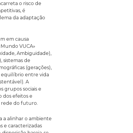
arreta o risco de
etitivas, é
blema da adaptação
õem em causa
do «Mundo VUCA»
lexidade, Ambiguidade),
, sistemas de
mográficas (gerações),
equilíbrio entre vida
stentável). A
s grupos sociais e
 dos efeitos e
 rede do futuro.
a a alinhar o ambiente
s e caracterizadas
A disposição baseia-se