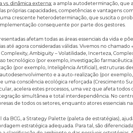
 vs. dinâmica externa:
a ampla autodeterminação, que ac
as próprias capacidades, competências e vantagens comp
r uma crescente heterodeterminação, que suscita o pro
implementação consequente por parte dos gestores.
resentadas afetam todas as áreas essenciais da vida e p
cias até agora consideradas válidas. Vivemos no chama
ty, Complexity, Ambiguity – Volatilidade, Incerteza, Comp
o tecnológico (por exemplo, investigação farmacêutica)
ão (por exemplo, Inteligência Artificial), estruturas de
autodesenvolvimento e a auto-realização (por exemplo, 
l) e uma consciência ecológica reforçada (Crescimento Su
icular, acelera estes processos, uma vez que afeta todos o
ntegração simultânea e total interdependência. No centro
resas de todos os setores, enquanto atores essenciais na
a BCG, a Strategy Palette (paleta de estratégias), ajud
rdagem estratégica adequada. Para tal, são diferenciada
a classificação do ambiente e das possíveis estratégias. 