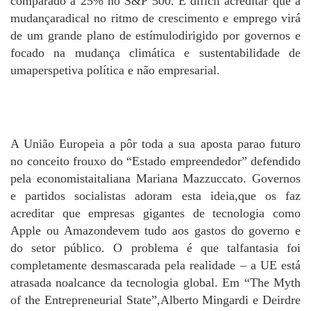
comparado a 25% no S&P 500. É difícil acreditar que a
mudançaradical no ritmo de crescimento e emprego virá
de um grande plano de estímulodirigido por governos e
focado na mudança climática e sustentabilidade de
umaperspetiva política e não empresarial.
A União Europeia a pôr toda a sua aposta parao futuro
no conceito frouxo do “Estado empreendedor” defendido
pela economistaitaliana Mariana Mazzuccato. Governos
e partidos socialistas adoram esta ideia,que os faz
acreditar que empresas gigantes de tecnologia como
Apple ou Amazondevem tudo aos gastos do governo e
do setor público. O problema é que talfantasia foi
completamente desmascarada pela realidade – a UE está
atrasada noalcance da tecnologia global. Em “The Myth
of the Entrepreneurial State”,Alberto Mingardi e Deirdre