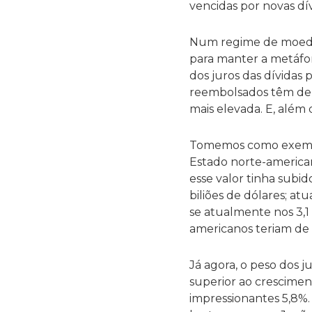
vencidas por novas dí
Num regime de moeda 
para manter a metáfo
dos juros das dívida
reembolsados têm de 
mais elevada. E, além 
Tomemos como exemplo
Estado norte-american
esse valor tinha subido
biliões de dólares; at
se atualmente nos 3,1
americanos teriam de p
Já agora, o peso dos 
superior ao crescimen
impressionantes 5,8%.