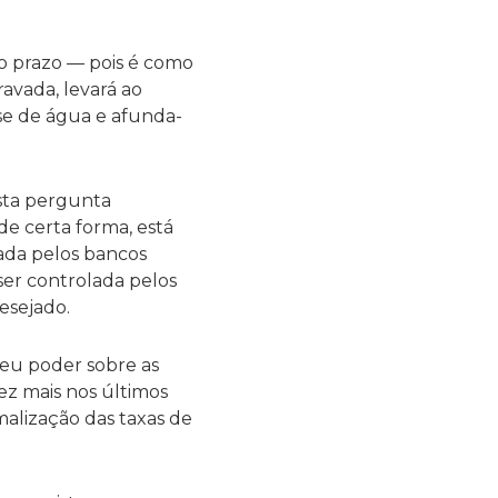
o prazo — pois é como
ravada, levará ao
-se de água e afunda-
sta pergunta
de certa forma, está
zada pelos bancos
ser controlada pelos
esejado.
seu poder sobre as
ez mais nos últimos
alização das taxas de