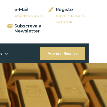
e-Mail
Registo
info@elementum.pt
Argentum Premium
Aurora Gold
Subscreva a
Newsletter
Agendar Reunião
ês