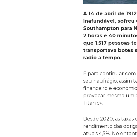
A 14 de abril de 191
inafundável, sofreu
Southampton para N
2 horas e 40 minuto
que 1.517 pessoas t
transportava botes s
rádio a tempo.
E para continuar com 
seu naufrágio, assim
financeiro e económi
provocar mesmo um col
Titanic».
Desde 2020, as taxas 
rendimento das obriga
atuais 4,5%. No entan