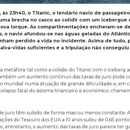
2, às 23h40, o Titanic, o lendário navio de passagei
 uma brecha no casco ao colidir com um icebergue
ova Iorque. As compartimentações encheram-se de
s, o navio afundou-se nas águas geladas do Atlântic
enham perdido a vida no incidente. Acima de tudo, 
alva-vidas suficientes e a tripulação não conseguiu
a metáfora: tal como a colisão do Titanic com o iceberg 
 também um aumento contínuo das taxas de juro pode co
co mundial numa situação de grande dificuldade e, em c
apso fatal do sistema financeiro e económico; chamemos
de juro têm subido de forma mais ou menos constante. A
ções do Tesouro dos EUA a 10 anos subiu de 0,65 pontos
to, entretanto, o aumento das taxas de juro parece ter