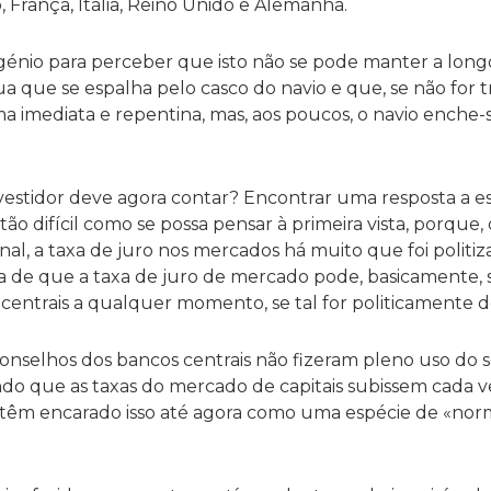
 França, Itália, Reino Unido e Alemanha.
génio para perceber que isto não se pode manter a long
a que se espalha pelo casco do navio e que, se não for t
ma imediata e repentina, mas, aos poucos, o navio enche
vestidor deve agora contar? Encontrar uma resposta a e
o difícil como se possa pensar à primeira vista, porque, 
al, a taxa de juro nos mercados há muito que foi politi
da de que a taxa de juro de mercado pode, basicamente, 
centrais a qualquer momento, se tal for politicamente d
conselhos dos bancos centrais não fizeram pleno uso do 
indo que as taxas do mercado de capitais subissem cada v
 têm encarado isso até agora como uma espécie de «norm