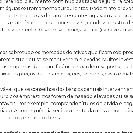
i referido, o aumento contínuo das taxas de juro irá col
 em águas extremamente turbulentas. Podem até provoc
ndial. Pois as taxas de juro crescentes agravam a capaci
tos mutuários — o que, por sua vez, conduz a custos d
al descendente desastrosa começa a girar (cada vez mai
mas sobretudo os mercados de ativos que ficam sob pres
arem a subir ou se se mantiverem elevadas. Muitos inve
s, as empresas declaram falência e perdem-se postos de 
baixar os preços de, digamos, ações, terrenos, casas e mat
ovável que os conselhos dos bancos centrais intervenh
e juro dos empréstimos forem demasiado elevadas ou se 
ntáveis. Por exemplo, comprando títulos de dívida e pa
iado. A consequência será: aumento da massa monetária
izada dos preços dos bens.