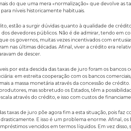
mais do que uma mera «normalização» que devolve as tax
ara níveis historicamente habituais.
to, estão a surgir dúvidas quanto à qualidade de crédit
 dos devedores públicos. Não é de admirar, tendo em c
que os governos, muitas vezes incentivados com entusi
 nas últimas décadas. Afinal, viver a crédito era relati
paravam de descer.
veis por esta descida das taxas de juro foram os bancos c
iária: em estreita cooperação com os bancos comerciais, 
ais a massa monetária através da concessão de crédito. 
produtores, mas sobretudo os Estados, têm a possibilidad
cala através do crédito, e isso com custos de financiame
as taxas de juro põe agora fim a esta situação, pois faz
rasticamente. E isso é um problema enorme. Afinal, os 
préstimos vencidos em termos líquidos. Em vez disso, s