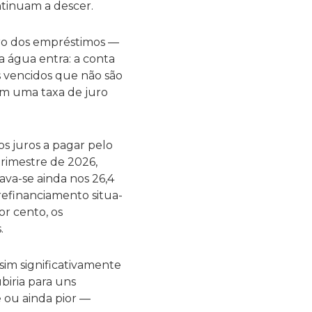
ntinuam a descer.
uro dos empréstimos —
 água entra: a conta
 vencidos que não são
êm uma taxa de juro
 juros a pagar pelo
trimestre de 2026,
uava-se ainda nos 26,4
 refinanciamento situa-
r cento, os
.
sim significativamente
biria para uns
e ou ainda pior —