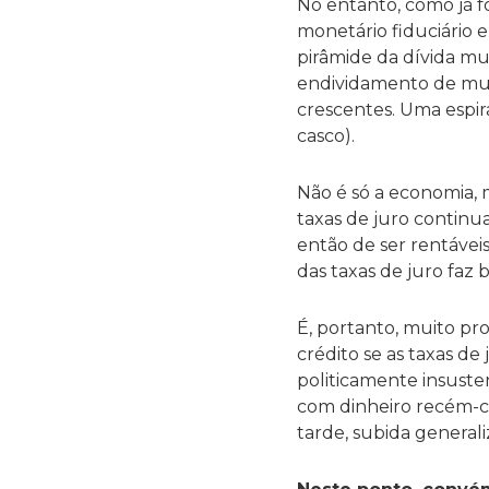
No entanto, como já fo
monetário fiduciário
pirâmide da dívida mu
endividamento de mui
crescentes. Uma espir
casco).
Não é só a economia, 
taxas de juro continu
então de ser rentávei
das taxas de juro faz 
É, portanto, muito pr
crédito se as taxas d
politicamente insuste
com dinheiro recém-cr
tarde, subida general