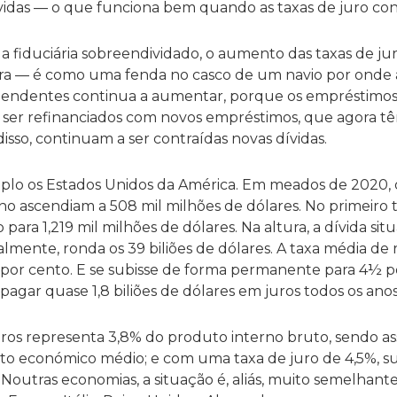
vidas — o que funciona bem quando as taxas de juro co
fiduciária sobreendividado, o aumento das taxas de j
ra — é como uma fenda no casco de um navio por onde a
s pendentes continua a aumentar, porque os empréstimos
ser refinanciados com novos empréstimos, que agora t
disso, continuam a ser contraídas novas dívidas.
 os Estados Unidos da América. Em meados de 2020, os
o ascendiam a 508 mil milhões de dólares. No primeiro 
 para 1,219 mil milhões de dólares. Na altura, a dívida sit
ualmente, ronda os 39 biliões de dólares. A taxa média de
 por cento. E se subisse de forma permanente para 4½ po
agar quase 1,8 biliões de dólares em juros todos os anos
juros representa 3,8% do produto interno bruto, sendo as
to económico médio; e com uma taxa de juro de 4,5%, su
 Noutras economias, a situação é, aliás, muito semelhant