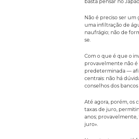
basta pensar no Japão,
Não é preciso ser um 
uma infiltração de águ
naufrágio; não de for
se.
Com o que é que o in
provavelmente não é tã
predeterminada — afin
centrais: não há dúvi
conselhos dos bancos 
Até agora, porém, os 
taxas de juro, permit
anos; provavelmente,
juro».