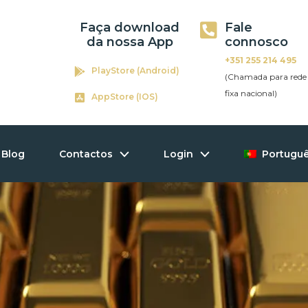
Faça download
Fale
da nossa App
connosco
+351 255 214 495
PlayStore (Android)
(Chamada para rede
fixa nacional)
AppStore (IOS)
Blog
Contactos
Login
Portugu