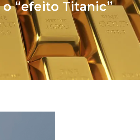
o “efeito Titanic”