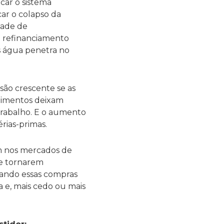
ocar o sistema
ar o colapso da
dade de
e refinanciamento
s água penetra no
são crescente se as
stimentos deixam
trabalho. E o aumento
érias-primas.
am nos mercados de
se tornarem
gando essas compras
 e, mais cedo ou mais