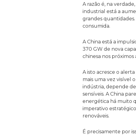
A razão é, na verdade
industrial está a aum
grandes quantidades. 
consumida.
A China está a impuls
370 GW de nova capaci
chinesa nos próximos
A isto acresce o alert
mais uma vez visível
indústria, depende de
sensíveis. A China par
energética há muito 
imperativo estratégic
renováveis.
É precisamente por is