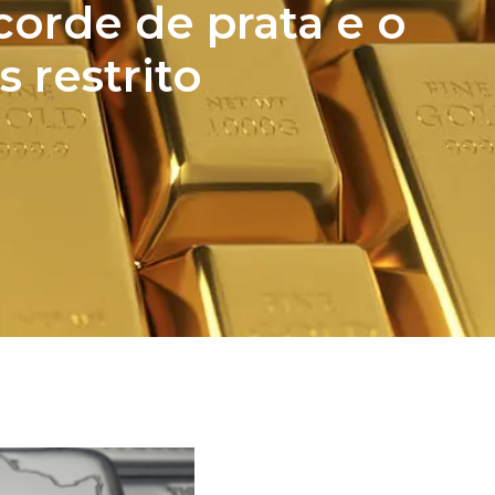
corde de prata e o
s restrito