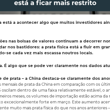
 está a acontecer algo que muitos investidores a
ões nas bolsas de valores continuam a decorrer no
ar nos bastidores: a prata física está a fluir em g
ndo-se cada vez mais escassa noutros locais.
ia. É algo que se pode ver claramente nos dados atu
 de prata – a China destaca-se claramente dos anos
s mensais de prata da China em comparação com os últi
5 oscilam dentro de uma faixa relativamente estável, o 
imeiros meses, os volumes de importação estão acima da 
o excecionalmente forte em março. Este aumento acent
nte muito mais prata física do que nos anos anteriores 