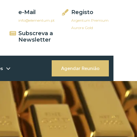
e-Mail
Registo
info@elementum.pt
Argentum Premium
Aurora Gold
Subscreva a
Newsletter
Agendar Reunião
ês