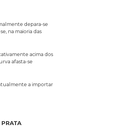
rmalmente depara-se
e, na maioria das
icativamente acima dos
rva afasta-se
 atualmente a importar
A PRATA