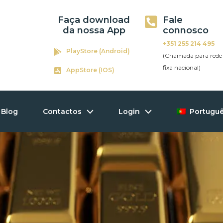
Faça download
Fale
da nossa App
connosco
+351 255 214 495
PlayStore (Android)
(Chamada para rede
fixa nacional)
AppStore (IOS)
Blog
Contactos
Login
Portugu