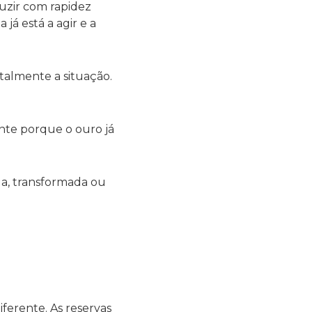
uzir com rapidez
já está a agir e a
talmente a situação.
ente porque o ouro já
da, transformada ou
ferente. As reservas