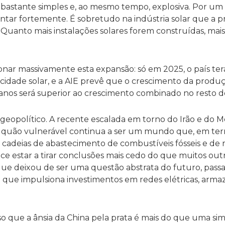
, bastante simples e, ao mesmo tempo, explosiva. Por um 
entar fortemente. É sobretudo na indústria solar que a p
Quanto mais instalações solares forem construídas, mais
ionar massivamente esta expansão: só em 2025, o país ter
dade solar, e a AIE prevê que o crescimento da produç
 anos será superior ao crescimento combinado no resto 
a geopolítico. A recente escalada em torno do Irão e do 
 o quão vulnerável continua a ser um mundo que, em ter
 cadeias de abastecimento de combustíveis fósseis e de r
ece estar a tirar conclusões mais cedo do que muitos outr
que deixou de ser uma questão abstrata do futuro, pass
o que impulsiona investimentos em redes elétricas, arm
so que a ânsia da China pela prata é mais do que uma sim