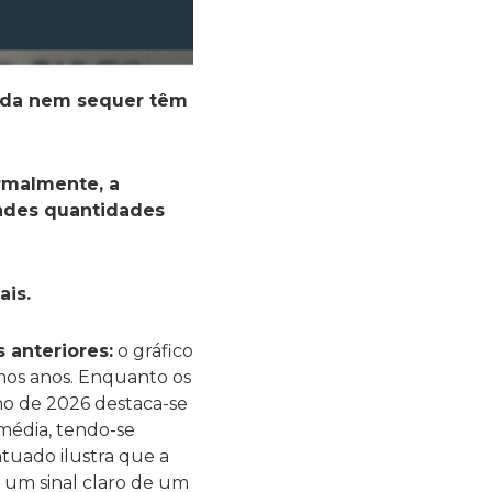
inda nem sequer têm
rmalmente, a
randes quantidades
ais.
 anteriores:
o gráfico
mos anos. Enquanto os
ano de 2026 destaca-se
média, tendo-se
uado ilustra que a
– um sinal claro de um