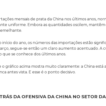
rtações mensais de prata da China nos últimos anos, no
te uniforme. Embora as quantidades oscilem, mantêm-s
 semelhante.
o início do ano, os números das importações estão signif
março, segue-se então um claro aumento acentuado. A cu
o que se conhece dos últimos anos.
 o gráfico acima mostra muito claramente: a China está
a antes vista. E esse é o ponto decisivo.
 TRÁS DA OFENSIVA DA CHINA NO SETOR D