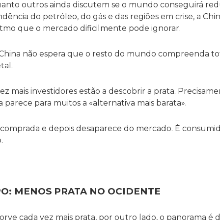
uanto outros ainda discutem se o mundo conseguirá red
dência do petróleo, do gás e das regiões em crise, a China 
itmo que o mercado dificilmente pode ignorar.
a China não espera que o resto do mundo compreenda to
tal.
ez mais investidores estão a descobrir a prata. Precisam
a parece para muitos a «alternativa mais barata».
 é comprada e depois desaparece do mercado. É consumi
.
O: MENOS PRATA NO OCIDENTE
rve cada vez mais prata, por outro lado, o panorama é di